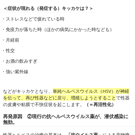
＜症状が現れる（発症する）キッカケは？＞
ストレスなどで疲れている時
免疫力が落ちた時（ほかの病気にかかった時なども）
月経前
性交
お酒の飲みすぎ
強い紫外線
などがキッカケとなり、
単純ヘルペスウイルス（HSV）が神経
を伝って、再び性器などに戻り、増殖しようとすること
で性器
の皮膚や粘膜で不快症状を起こします。
（＝再活性化）
再発原因 ②現行の抗ヘルペスウイルス薬が、潜伏感染に
無効。
性器ヘルペスの治療の基本は、
「抗ウイルス薬」
による薬物療