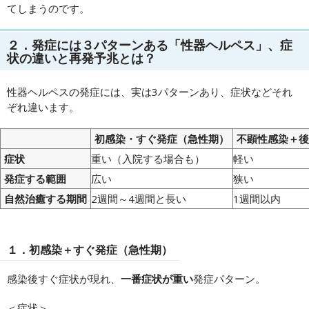
てしまうのです。
２．発症には３パターンある「性器ヘルペス」、症
状の違いと再発予兆とは？
性器ヘルペスの発症には、実は3パターンあり、症状などそれ
ぞれ違います。
初感染・すぐ発症（急性期）
不顕性感染＋後
症状
重い（入院する場合も）
軽い
発症する範囲
広い
狭い
自然治癒する期間
2週間～4週間と長い
1週間以内
１．初感染＋すぐ発症（急性期）
感染後すぐ症状が現れ、
一番症状が重い
発症パターン。
＜症状＞