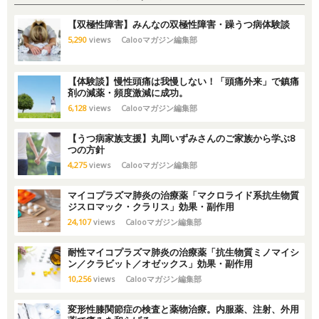
【双極性障害】みんなの双極性障害・躁うつ病体験談
5,290
views
Calooマガジン編集部
【体験談】慢性頭痛は我慢しない！「頭痛外来」で鎮痛
剤の減薬・頻度激減に成功。
6,128
views
Calooマガジン編集部
【うつ病家族支援】丸岡いずみさんのご家族から学ぶ8
つの方針
4,275
views
Calooマガジン編集部
マイコプラズマ肺炎の治療薬「マクロライド系抗生物質
ジスロマック・クラリス」効果・副作用
24,107
views
Calooマガジン編集部
耐性マイコプラズマ肺炎の治療薬「抗生物質ミノマイシ
ン／クラビット／オゼックス」効果・副作用
10,256
views
Calooマガジン編集部
変形性膝関節症の検査と薬物治療。内服薬、注射、外用