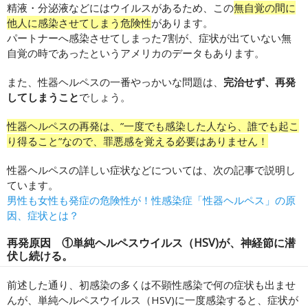
精液・分泌液などにはウイルスがあるため、この
無自覚の間に
他人に感染させてしまう危険性
があります。
パートナーへ感染させてしまった7割が、症状が出ていない無
自覚の時であったというアメリカのデータもあります。
また、性器ヘルペスの一番やっかいな問題は、
完治せず、再発
してしまうこと
でしょう。
性器ヘルペスの再発は、”一度でも感染した人なら、誰でも起こ
り得ること”なので、罪悪感を覚える必要はありません！
性器ヘルペスの詳しい症状などについては、次の記事で説明し
ています。
男性も女性も発症の危険性が！性感染症「性器ヘルペス」の原
因、症状とは？
再発原因 ①単純ヘルペスウイルス（HSV)が、神経節に潜
伏し続ける。
前述した通り、初感染の多くは不顕性感染で何の症状も出ませ
んが、単純ヘルペスウイルス（HSV)に一度感染すると、症状が