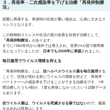
３．再発率・二次感染率を下げる治療「再発抑制療
法」
頻繁に再発する、再発時の症状が重い場合は、心身に大きなス
トレスとなります。
この精神的ストレスや生活の質の改善を目指す治療として、
「再発抑制療法」
があります。
すでに1980年代から海外では導入され、世界54カ国で標準療
法となっていましたが、
日本でも2006年に承認
されました。
毎日服用でウイルス増殖を抑える
「再発抑制療法」とは、
抗ヘルペスウイルス薬を毎日服用
する
ことで、症状が現れる前にウイルスの増殖を抑えて、再発率・
パートナーへの感染率を下げることができる治療法です。1年
間治療したうち4割が、1度も再発しなかったという試験データ
もあります。
抗ウイルス薬は、ウイルスを死滅させる薬ではない
ので、服薬
を止めれば再発はします。