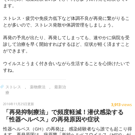
ます。
ストレス・疲労や免疫力低下など体調不良が再発に繋がりるこ
とが多いので、ストレス発散や体調管理をしましょう。
再発の予兆が出たり、再発してしまっても、速やかに病院を受
診して治療を早く開始すればするほど、症状が軽く済ますこと
ができます。
ウイルスとうまく付き合いながら生活することを心掛けたいで
すね。
ストレス
,
薬物療法
,
最新治
療
2016年11月25日更新
3,913
views
「再発抑制療法」で頻度軽減！潜伏感染する
「性器ヘルペス」の再発原因や症状
性器ヘルペス（GH）の再発は、感染経験者なら誰でも起こり得
ます。再発原因は、病原菌「単純ヘルペスウイルス（HSV)」が