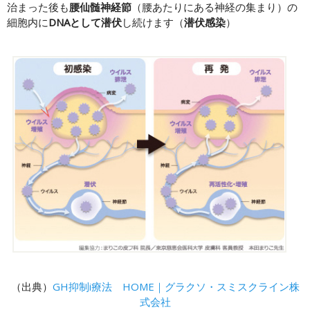
治まった後も
腰仙髄神経節
（腰あたりにある神経の集まり）の
細胞内に
DNAとして潜伏
し続けます（
潜伏感染
）
（出典）
GH抑制i療法 HOME｜グラクソ・スミスクライン株
式会社