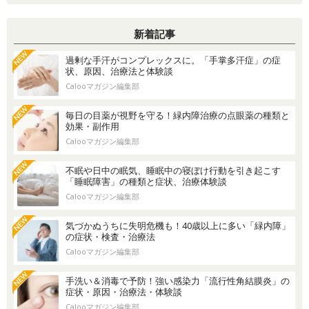
新着記事
過剰な手汗がコンプレックスに。「手掌多汗症」の症
状、原因、治療法と体験談
Calooマガジン編集部
毎日の目薬が視野を守る！緑内障治療の点眼薬の種類と
効果・副作用
Calooマガジン編集部
不眠や日中の眠気、睡眠中の寝ぼけ行動を引き起こす
「睡眠障害」の種類と症状、治療体験談
Calooマガジン編集部
気づかぬうちに失明危機も！40歳以上に多い「緑内障」
の症状・検査・治療法
Calooマガジン編集部
手洗い＆消毒で予防！強い感染力「流行性角結膜炎」の
症状・原因・治療法・体験談
Calooマガジン編集部