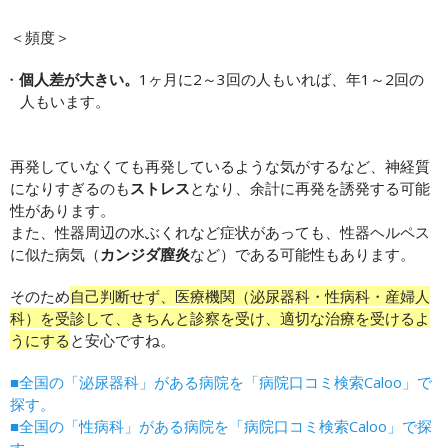
＜頻度＞
個人差が大きい。
1ヶ月に2～3回の人もいれば、年1～2回の
人もいます。
再発していなくても再発しているような気がするなど、神経質
になりすぎるのも
ストレス
となり、余計に再発を誘発する可能
性があります。
また、性器周辺の水ぶくれなど症状があっても、性器ヘルペス
に似た病気（
カンジダ膣炎
など）である可能性もあります。
そのため
自己判断せず、医療機関（泌尿器科・性病科・産婦人
科）を受診して、きちんと診察を受け、適切な治療を受けるよ
うにする
と安心ですね。
■全国の「泌尿器科」がある病院を「病院口コミ検索Caloo」で
探す。
■全国の「性病科」がある病院を「病院口コミ検索Caloo」で探