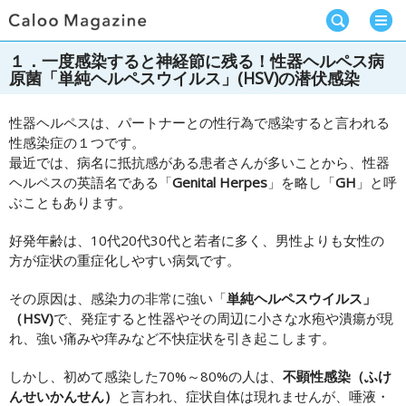
１．一度感染すると神経節に残る！性器ヘルペス病
原菌「単純ヘルペスウイルス」(HSV)の潜伏感染
性器ヘルペスは、パートナーとの性行為で感染すると言われる
性感染症の１つです。
最近では、病名に抵抗感がある患者さんが多いことから、性器
ヘルペスの英語名である「
Genital Herpes
」を略し「
GH
」と呼
ぶこともあります。
好発年齢は、10代20代30代と若者に多く、男性よりも女性の
方が症状の重症化しやすい病気です。
その原因は、感染力の非常に強い「
単純ヘルペスウイルス」
（HSV)
で、発症すると性器やその周辺に小さな水疱や潰瘍が現
れ、強い痛みや痒みなど不快症状を引き起こします。
しかし、初めて感染した70%～80%の人は、
不顕性感染（ふけ
んせいかんせん）
と言われ、症状自体は現れませんが、唾液・