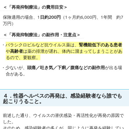
＜「再発抑制療法」の費用目安＞
保険適用の場合、1
日約200円
（1ヶ月約6,000円、1年間 約7
万円）
＜「再発抑制療法」の副作用・注意点＞
バラシクロビルなど抗ウイルス薬は、
腎機能低下のある患者
や
高齢者
は薬の排泄が遅れ、体内に溜まってしまうことがあ
るので、要観察。
少ないが、
頭痛／吐き気／下痢／腹痛などの副作用
が出る場
合がある。
４．性器ヘルペスの再発は、感染経験者なら誰でも
起こりうること。
前述した通り、ウイルスの潜伏感染・再活性化が再発の原因で
した。
そのため、感染経験者の多くが、同じように再発を経験してい