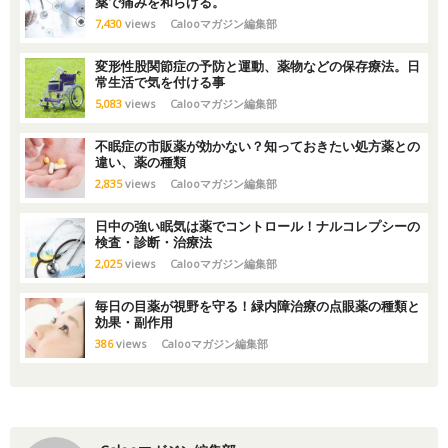
薬で痛みを和らげる。
7,430
views
Calooマガジン編集部
変形性股関節症の予防と運動、薬物などの保存療法。日
常生活で気を付ける事
5,083
views
Calooマガジン編集部
不眠症の市販薬が効かない？知っておきたい処方薬との
違い、薬の種類
2,835
views
Calooマガジン編集部
日中の強い眠気は薬でコントロール！ナルコレプシーの
検査・診断・治療法
2,025
views
Calooマガジン編集部
毎日の目薬が視野を守る！緑内障治療の点眼薬の種類と
効果・副作用
386
views
Calooマガジン編集部