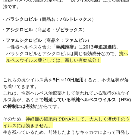
法です。
バラシクロビル
（商品名：
バルトレックス
）
アシクロビル
（商品名：
ゾビラックス
）
ファムシクロビル
（商品名：
ファムビル
）
→性器ヘルペスを含む
「単純疱疹」
に
2013年追加適応
。
バラシクロビルとアシクロビルは同じ有効成分なので、
抗ヘ
ルペスウイルス薬としては、新しい有効成分！
これらの抗ウイルス薬を
5日～10日服用
すると、不快症状が落
ち着いてきます。
これは、性器ヘルペス治療薬として使われている現行の抗ウイ
ルス薬が、あくまで
増殖している単純ヘルペスウイルス（HSV)
の抑制には有効
だからです。
そのため、
神経節の細胞内でDNAとして、大人しく潜伏中のウ
イルスには効きません。
生き残っているため、前述したようなキッカケによって再発し