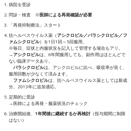
病院を受診
問診・検査 ※
医師による再発確認が必要
「再発抑制療法」スタート
抗ヘルペスウイルス薬（
アシクロビル／バラシクロビル／フ
ァムシクロビル
）を1日1回～5回服用。
※毎日、症状と内服状況を記入して管理する場合もアリ。
→
アシクロビル
は、6年間服用しても、副作用はほとんどで
ない臨床データあり。
バラシクロビル
は、アシクロビルに比べ、吸収率が良く、
服用回数が少なくて済みます。
ファムシクロビル
は、抗ヘルペスウイルス薬としては新成
分。2013年に追加適応。
定期的に受診
→医師による再発・服薬状況のチェック
治療開始後、
1年間後に継続するか再検討
（投与期間に制限
はない）