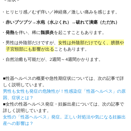
ヒリヒリ感／むず痒い／神経痛／激しい痛みを感じます。
赤いブツブツ→水疱（水ぶくれ）→破れて潰瘍（ただれ）
発熱
を伴い、稀に
髄膜炎
を起こすこともあります。
男性は外陰部だけですが、
女性は外陰部だけでなく、膀胱や
子宮頸部にも影響が出る
こともあります。
自然治癒も可能だが、2週間～4週間かかります。
■性器ヘルペスの概要や急性期症状については、次の記事で詳
しく説明しています。
男性も女性も発症の危険性が！性感染症「性器ヘルペス」の原
因、症状とは？
■女性の性器ヘルペス発症・妊娠出産については、次の記事で
詳しく説明しています。
女性の「性器ヘルペス」発症。正しい対処法や気になる妊娠出
産への影響は？