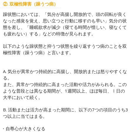
②. 双極性障害（躁うつ病）
躁状態においては、「気分が高揚し開放的で、頭の回転が良く
なった感覚を覚え、思い立つと行動に移すのも早い」気分の状
態を差し、「睡眠欲求が減少（寝てる時間が惜しい、寝なくて
も疲れない）する」などの特徴が見られます。
以下のような躁状態と抑うつ状態を繰り返すうつ病のことを双
極性障害（躁うつ病）と言います。
A. 気分が異常かつ持続的に高揚し、開放的または怒りやすくな
る。
また、異常かつ持続的に高まった活動や活力がみられる。この
ような普段とは異なる期間が、1週間以上、ほぼ毎日、Ⅰ日の
大半において続く。
B. 活動または活力が高まった期間に、以下の7つの項目のうち3
つ以上に当てはまる。
自尊心が大きくなる