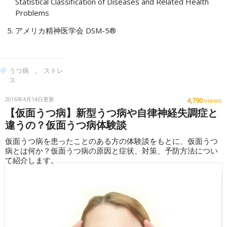
Statistical Classification of Diseases and Related Health
Problems
アメリカ精神医学会 DSM-5®
うつ病
,
ストレ
ス
2016年4月14日更新
4,790
views
【仮面うつ病】新型うつ病や自律神経失調症と
違うの？仮面うつ病体験談
仮面うつ病を患ったことのある方の体験談をもとに、仮面うつ
病とは何か？仮面うつ病の原因と症状、対策、予防方法につい
て紹介します。