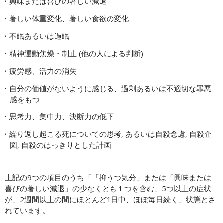
興味または喜びの著しい減退
著しい体重変化、著しい食欲の変化
不眠あるいは過眠
精神運動焦燥・制止 (他の人による判断)
疲労感、活力の消失
自分の価値がないように感じる、過剰あるいは不適切な罪悪
感をもつ
思考力、集中力、決断力の低下
繰り返し起こる死についての思考, あるいは自殺念慮, 自殺企
図, 自殺のはっきりとした計画
上記の9つの項目のうち「「抑うつ気分」または「興味または
喜びの著しい減退」の少なくとも１つを含む、5つ以上の症状
が、2週間以上の間にほとんど1日中、ほぼ毎日続く」状態とさ
れています。