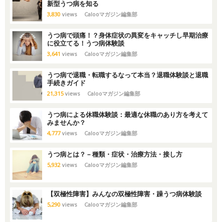
新型うつ病を知る
3,830
views
Calooマガジン編集部
うつ病で頭痛！？身体症状の異変をキャッチし早期治療
に役立てる！うつ病体験談
3,641
views
Calooマガジン編集部
うつ病で退職・転職するなって本当？退職体験談と退職
手続きガイド
21,315
views
Calooマガジン編集部
うつ病による休職体験談：最適な休職のあり方を考えて
みませんか？
4,777
views
Calooマガジン編集部
うつ病とは？ – 種類・症状・治療方法・接し方
5,932
views
Calooマガジン編集部
【双極性障害】みんなの双極性障害・躁うつ病体験談
5,290
views
Calooマガジン編集部