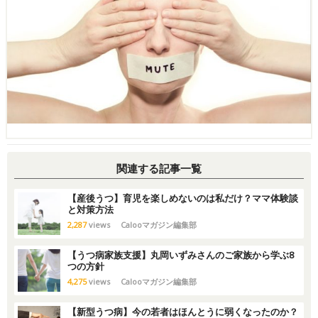
関連する記事一覧
【産後うつ】育児を楽しめないのは私だけ？ママ体験談
と対策方法
2,287
views
Calooマガジン編集部
【うつ病家族支援】丸岡いずみさんのご家族から学ぶ8
つの方針
4,275
views
Calooマガジン編集部
【新型うつ病】今の若者はほんとうに弱くなったのか？