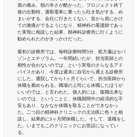
肩の痛み、朝の辛さが酷かった。プロジェクト終了
後の出勤時、通勤電車に乗ったら吐き気がする、め
まいがする、会社に行きたくない、首から肩にかけ
ての激痛がでるようになり、精神科の看護師であっ
た実母に相談した結果、精神科診療所に行くように
勧められたのがきっかけだった。
最初の診療所では、毎時診療時間5分、処方箋はセバ
ゾンとエチゾラム。一年間続いたが、担当医師との
相性が合わないのでは、という実母のさらなるアド
バイスがあり、今度は週末に自宅から通える診療所
にした。通院してから1ヶ月ぐらいで、担当医師から
休職を薦められる。職場の上司にも休職したほうが
いいのでは、と言われた。個人的には、復職出来な
いのでは、ということと、休職期間中の経済的な不
安もあり、なかなか休職を取ることができなかっ
た。二つ目の精神科クリニックの主治医に色々と相
談し、結果的に3ヶ月間休職した。そして、退職をし
た。いまでもこのクリニックにお世話になってい
る。