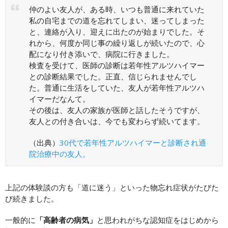
仲のよい友人が、ある時、いつも普通に来れていた
私の自宅までの道を忘れてしまい、迷ってしまった
と、連絡が入り、迎えに出たのが始まりでした。そ
れから、何度か同じ事の繰り返しが続いたので、心
配になり付き添いで、病院に行きました。
検査を受けて、医師の診断は若年性アルツハイマー
との診断結果でした。正直、信じられませんでし
た。普通に生活をしていた、友人が若年性アルツハ
イマーだなんて。
その後は、友人の家族が医師と話したそうですが、
友人との付き合いは、今でも変わらず続いてます。
（出典）
30代で若年性アルツハイマーと診断され通
院治療中の友人。
上記の体験談の方も「道に迷う」といった物忘れ症状がたびた
び続きました。
一般的に
「高齢者の病気」
と思われがちな認知症をはじめから