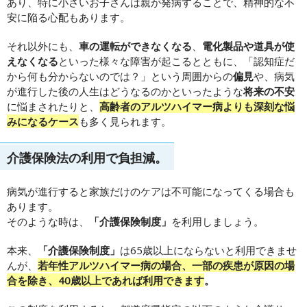
あり、特に小さいお子さんは親が発病することで、精神的な不
安に陥る心配もあります。
それ以外にも、
車の運転ができなくなる
、
電化製品や道具が使
えなくなる
といった様々な障害が起こるとともに、「認知症だ
から何も分からないのでは？」という周囲からの
偏見
や、病気
が進行した後の人生はどうなるのかといったような
将来の不安
に悩まされたりと、
高齢者のアルツハイマー病よりも深刻な悩
みになるケース
も多く見られます。
介護保険法の利用で負担減。
病気が進行すると家族だけのケアは不可能になってくる場合も
あります。
そのような時は、
「介護保険制度」
を利用しましょう。
本来、
「介護保険制度」
は65歳以上にならないと利用できませ
んが、
若年性アルツハイマー病の場合、一部の疾患が原因の場
合を除き、40歳以上であれば利用できます
。