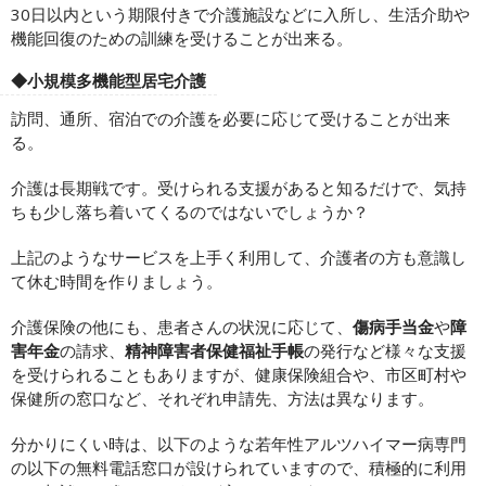
30日以内という期限付きで介護施設などに入所し、生活介助や
機能回復のための訓練を受けることが出来る。
◆小規模多機能型居宅介護
訪問、通所、宿泊での介護を必要に応じて受けることが出来
る。
介護は長期戦です。受けられる支援があると知るだけで、気持
ちも少し落ち着いてくるのではないでしょうか？
上記のようなサービスを上手く利用して、介護者の方も意識し
て休む時間を作りましょう。
介護保険の他にも、患者さんの状況に応じて、
傷病手当金
や
障
害年金
の請求、
精神障害者保健福祉手帳
の発行など様々な支援
を受けられることもありますが、健康保険組合や、市区町村や
保健所の窓口など、それぞれ申請先、方法は異なります。
分かりにくい時は、以下のような若年性アルツハイマー病専門
の以下の無料電話窓口が設けられていますので、積極的に利用