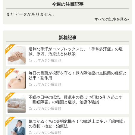
今週の注目記事
まだデータがありません。
すべての記事を見る»
新着記事
過剰な手汗がコンプレックスに。「手掌多汗症」の症
状、原因、治療法と体験談
Calooマガジン編集部
毎日の目薬が視野を守る！緑内障治療の点眼薬の種類と
効果・副作用
Calooマガジン編集部
不眠や日中の眠気、睡眠中の寝ぼけ行動を引き起こす
「睡眠障害」の種類と症状、治療体験談
Calooマガジン編集部
気づかぬうちに失明危機も！40歳以上に多い「緑内障」
の症状・検査・治療法
Calooマガジン編集部