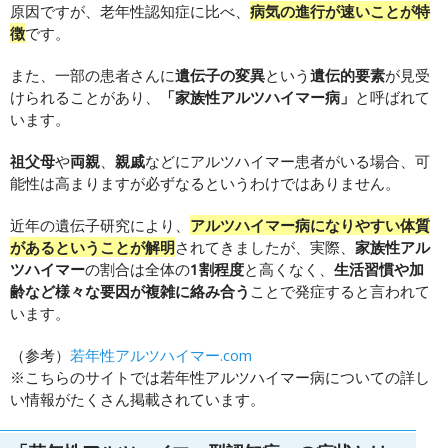
原因ですが、老年性認知症に比べ、
病気の進行が速いことが特
徴
です。
また、一部の患者さんに
遺伝子の変異
という
遺伝的要素
が見受
けられることがあり、
「家族性アルツハイマー病」
と呼ばれて
います。
祖父母
や
両親
、
親戚
などにアルツハイマー患者がいる場合、可
能性は高まりますが必ずなるというわけではありません。
近年の遺伝子研究により、
アルツハイマー病になりやすい体質
があるということが解明
されてきましたが、実際、
家族性アル
ツハイマー
の割合は全体の
1割程度
と高くなく、
生活習慣や加
齢など様々な要因が複雑に絡み合う
ことで発症すると言われて
います。
（参考）
若年性アルツハイマー.com
※こちらのサイトでは若年性アルツハイマー病についての詳し
い情報がたくさん掲載されています。