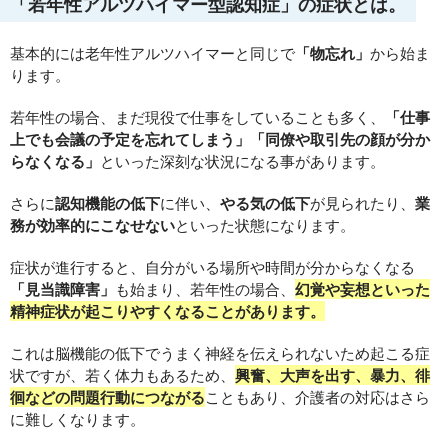
「若年性アルツハイマー型認知症」の症状とは。
基本的には老年性アルツハイマーと同じで
「物忘れ」
から始ま
ります。
若年性の場合、まだ現役で仕事をしていることも多く、
「仕事
上でも会議の予定を忘れてしまう」「同僚や取引先の顔が分か
らなくなる」
といった深刻な状況になる事があります。
さらに
認知機能の低下
に伴い、
やる気の低下
が見られたり、
業
務が効率的にこなせない
といった状態になります。
症状が進行すると、自分がいる場所や時間が分からなくなる
「見当識障害」
も始まり、若年性の場合、
幻覚や妄想といった
精神症状が起こりやすくなることがあります。
これは脳機能の低下でうまく神経を伝えられないため起こる症
状ですが、若く体力もあるため、
興奮、大声を出す、暴力、徘
徊などの問題行動につながる
こともあり、介護者の対応はさら
に難しくなります。