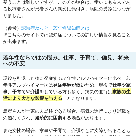
疑うことは難しいですが、この方の場合は、幸いにも友人であ
る投稿者さんが患者さんの異変に気付き、病院の受診につなが
りました。
（参考）
認知症ねっと 若年性認知症とは
※こちらのサイトでは認知症についての詳しい情報を見ること
が出来ます。
若年性ならではの悩み。仕事、子育て、偏見、将来
への不安
現役を引退した後に発症する老年性アルツハイマーに比べ、若
年性アルツハイマー病は
発症年齢が低い
ため、現役で
仕事
や
家
事
、
子育て
や
介護
をしている方も多く、病気の進行は
家族の生
活により大きな影響を与える
ことになります。
患者さんが一家の大黒柱である場合、病気の進行により退職を
余儀なくされ、
経済的に困窮
する場合があります。
また女性の場合、家事や子育て、介護などに支障が出ることも