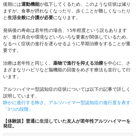
後期には
運動機能
が低下してくるため、このような症状は減り
ますが、食事が摂れなくなったり、歩くことが難しくなったり
と
生活全般に介護が必要
になります。
発病後の寿命は若年性の場合、15年程度という説もあります
が、進行具合や環境などいろいろな要素が関係しているため、
なるべく症状の進行を遅らせるように早期治療をすることが重
要です。
治療は老年性と同じく、
薬物で進行を抑える治療
を中心に、さ
まざまなリハビリなど脳機能の回復をめざす療法も並行して行
います。
アルツハイマー型認知症の症状については以下の記事で詳しく
説明しています。
静かに進行する怖さ。アルツハイマー型認知症の進行度を表す
「3つの段階」
【体験談】普通に生活していた友人が若年性アルツハイマーを
発症。