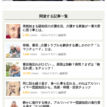
関連する記事一覧
突然始まる認知症の介護生活。介護する家族が一番大変
に思う事とは。
2,782
views
Calooマガジン編集部
徘徊、暴言…介護トラブルを解決する優しさのケア「ユ
マニチュード」とは。
1,646
views
Calooマガジン編集部
最近物忘れがひどい…。原因は加齢？病気？まずは「物
忘れ度」をチェック！
15,733
views
Calooマガジン編集部
同じ話を繰り返す、食べた事を忘れる…それはアルツハ
イマー型認知症かも。兆候・特徴・症状チェック
4,394
views
Calooマガジン編集部
静かに進行する怖さ。アルツハイマー型認知症の進行度
を表す「3つの段階」