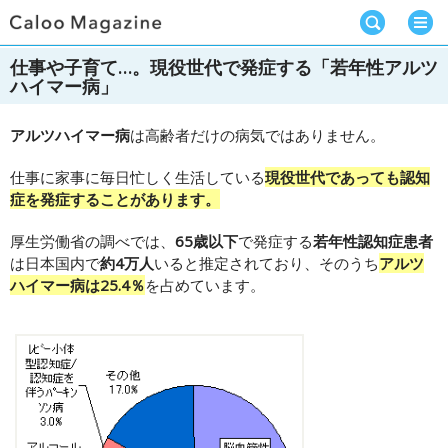
仕事や子育て…。現役世代で発症する「若年性アルツ
ハイマー病」
アルツハイマー病
は高齢者だけの病気ではありません。
仕事に家事に毎日忙しく生活している
現役世代であっても認知
症を発症することがあります。
厚生労働省の調べでは、
65歳以下
で発症する
若年性認知症患者
は日本国内で
約4万人
いると推定されており、そのうち
アルツ
ハイマー病は25.4％
を占めています。