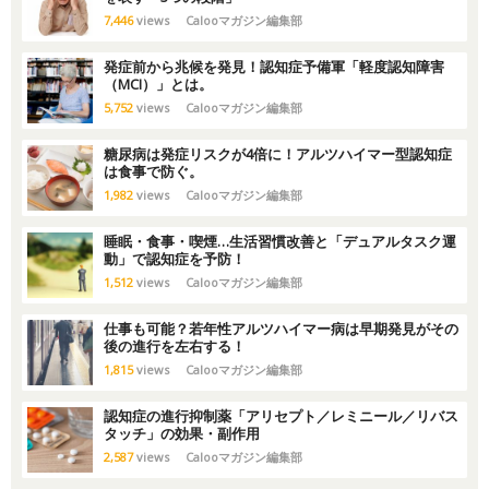
7,446
views
Calooマガジン編集部
発症前から兆候を発見！認知症予備軍「軽度認知障害
（MCI）」とは。
5,752
views
Calooマガジン編集部
糖尿病は発症リスクが4倍に！アルツハイマー型認知症
は食事で防ぐ。
1,982
views
Calooマガジン編集部
睡眠・食事・喫煙…生活習慣改善と「デュアルタスク運
動」で認知症を予防！
1,512
views
Calooマガジン編集部
仕事も可能？若年性アルツハイマー病は早期発見がその
後の進行を左右する！
1,815
views
Calooマガジン編集部
認知症の進行抑制薬「アリセプト／レミニール／リバス
タッチ」の効果・副作用
2,587
views
Calooマガジン編集部