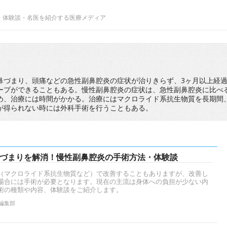
・体験談・名医を紹介する医療メディア
鼻づまり、頭痛などの急性副鼻腔炎の症状が治りきらず、3ヶ月以上経
ープができることもある。慢性副鼻腔炎の症状は、急性副鼻腔炎に比べ
め、治療には時間がかかる。治療にはマクロライド系抗生物質を長期間
が得られない時には外科手術を行うこともある。
づまりを解消！慢性副鼻腔炎の手術方法・体験談
（マクロライド系抗生物質など）で改善することもありますが、改善し
場合には手術が必要となります。現在の主流は身体への負担が少ない内
術の種類や内容、体験談をご紹介します。
ン編集部