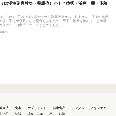
りは慢性副鼻腔炎（蓄膿症）かも？症状・治療・薬・体験
づまりが3ヶ月以上続く場合は慢性副鼻腔炎かもしれません。症状が進行
でき、手術が必要になる場合もあるため、早期に治療を始めることが肝
因や症状、治療法についてまとめました。
ン編集部
健康法
食事
サプリメント
健康食品
メンタル
スキンケア
トレス
睡眠
妊娠・出産
薬
病院