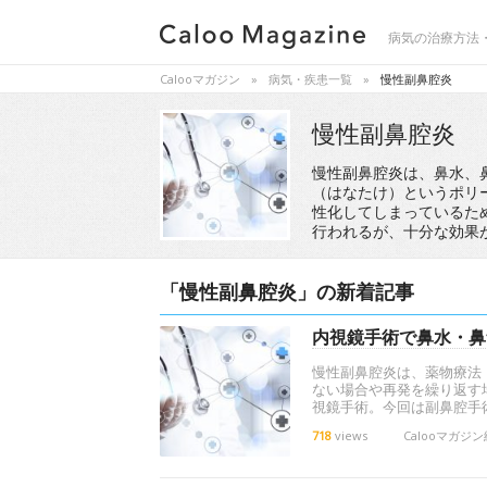
病気の治療方法
Calooマガジン
病気・疾患一覧
慢性副鼻腔炎
慢性副鼻腔炎
慢性副鼻腔炎は、鼻水、
（はなたけ）というポリ
性化してしまっているた
行われるが、十分な効果
「慢性副鼻腔炎」の新着記事
内視鏡手術で鼻水・鼻
慢性副鼻腔炎は、薬物療法
ない場合や再発を繰り返す
視鏡手術。今回は副鼻腔手
718
views
Calooマガジ