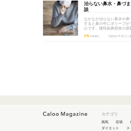
治らない鼻水・鼻づま
談
なかなか治らない鼻水や鼻
すると鼻の中にポリープが
心です。慢性副鼻腔炎の原
379
views
Calooマガジ
カテゴリ
病気
症状
ダイエット
ス