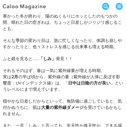
寒かった冬が終わり、陽のぬくもりにホッとしたのもつかの
間、晴れた日の窓ぎわは、ちょっと日差しがジリジリ感じるこ
とも。
そんな季節の変わり目は、急に忙しくなったり、体調も崩しや
すかったりと、色々ストレスを感じる出来事も増える時期。
ふと鏡を見ると……
「しみ」
発見！！
それもそのはず、春は一気に紫外線量が増える時期。
実は
2月
の半ば頃から、紫外線の量（紫外線が人体に及ぼす影
響度：UVインデックス値）は、「
日中は日陰の方が良い
」とい
うレベルにまで増えています。
穏やかな日差しだからといって、無防備に過ごしていると、気
付かぬうちに、肌は
大量の紫外線ダメージ
を受けているかもし
れません。
また、一言「しみ」と言っても、先天性か後天性か、できる場