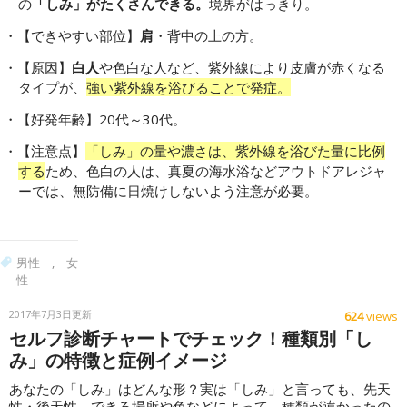
の
「しみ」がたくさんできる。
境界がはっきり。
【できやすい部位】
肩
・背中の上の方。
【原因】
白人
や色白な人など、紫外線により皮膚が赤くなる
タイプが、
強い紫外線を浴びることで発症。
【好発年齢】20代～30代。
【注意点】
「しみ」の量や濃さは、紫外線を浴びた量に比例
する
ため、色白の人は、真夏の海水浴などアウトドアレジャ
ーでは、無防備に日焼けしないよう注意が必要。
男性
,
女
性
2017年7月3日更新
624
views
セルフ診断チャートでチェック！種類別「し
み」の特徴と症例イメージ
あなたの「しみ」はどんな形？実は「しみ」と言っても、先天
性・後天性、できる場所や色などによって、種類が違かったの