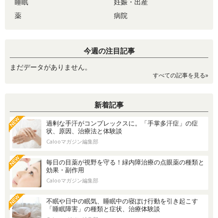
睡眠
妊娠・出産
薬
病院
今週の注目記事
まだデータがありません。
すべての記事を見る»
新着記事
過剰な手汗がコンプレックスに。「手掌多汗症」の症
状、原因、治療法と体験談
Calooマガジン編集部
毎日の目薬が視野を守る！緑内障治療の点眼薬の種類と
効果・副作用
Calooマガジン編集部
不眠や日中の眠気、睡眠中の寝ぼけ行動を引き起こす
「睡眠障害」の種類と症状、治療体験談