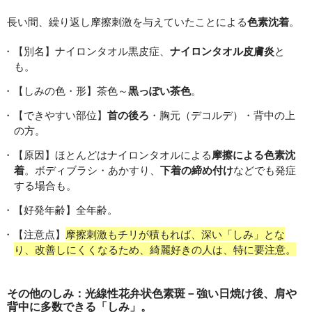
長い間、繰り返し摩擦刺激を与えていたことによる
色素沈着
。
【別名】ナイロンタオル黒皮症、
ナイロンタオル皮膚炎
と
も。
【しみの色・形】茶色～
黒っぽい茶色
。
【できやすい部位】
首の後ろ
・胸元（デコルデ）・背中の上
の方。
【原因】ほとんどはナイロンタオルによる
摩擦による色素沈
着
。ボディブラシ・あかすり、
下着の締め付け
などでも発症
する場合も。
【好発年齢】全年齢。
【注意点】
摩擦刺激もチリが積もれば、深い「しみ」とな
り、改善しにくくなるため、綺麗好きの人は、特に要注意。
その他のしみ：光線性花弁状色素斑－強い日焼け後、肩や
背中に多数できる「しみ」。