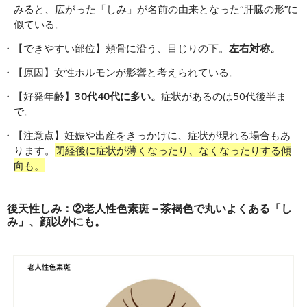
みると、広がった「しみ」が名前の由来となった“肝臓の形”に
似ている。
【できやすい部位】頬骨に沿う、目じりの下。
左右対称。
【原因】女性ホルモンが影響と考えられている。
【好発年齢】
30代40代に多い。
症状があるのは50代後半ま
で。
【注意点】妊娠や出産をきっかけに、症状が現れる場合もあ
ります。
閉経後に症状が薄くなったり、なくなったりする傾
向も。
後天性しみ：②老人性色素斑－茶褐色で丸いよくある「し
み」、顔以外にも。