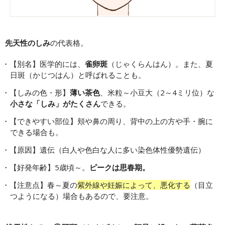
先天性のしみ
の代表格。
【別名】医学的には、
雀卵斑
（じゃくらんはん）。また、夏
日斑（かじつはん）と呼ばれることも。
【しみの色・形】
薄い茶色
、米粒～小豆大（2～4ミリ位）な
小さな「しみ」がたくさん
できる。
【できやすい部位】頬や鼻の周り、背中の上の方や手・腕に
できる場合も。
【原因】遺伝（白人や色白な人に多い染色体性優勢遺伝）
【好発年齢】5歳頃～。
ピークは思春期。
【注意点】春～夏の
紫外線や妊娠によって、悪化する
（目立
つようになる）場合もあるので、要注意。