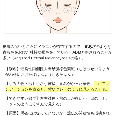
皮膚の深いところにメラニンが存在するので、
青あざ
のような
青灰色をおびた独特な褐色をしている。
ADM
と略されることが
多い（Acquired Dermal Melanocytosisの略）。
【別名】遅発性両側性大田母斑様色素斑（ちはつせいりょう
がわせいおおたぼはんようしきそはん）
【しみの色・形】小さな斑状、青みがかった茶色。
上にファ
ンデーションを塗ると、紫やグレーのように見えることも。
【できやすい部位】左右対称・頬の上が多いが、目の下も。
（クマのようにくすんで見える）
【原因】明確にはなっていないが、遺伝の関連性も指摘され