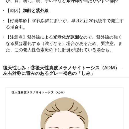
が、首、胸元、腕、手の甲など
紫外線が当たりやすい部位
【原因】
加齢と紫外線
【好発年齢】40代以降に多いが、早ければ20代後半で発症す
る場合も。
【注意点】紫外線による
光老化が原因
なので、紫外線の強く
なる夏は悪化する（濃くなる）場合があるため、要注意。ま
た、この老人性色素斑の下に肝斑が隠れている場合も。
後天性しみ：③後天性真皮メラノサイトーシス（ADM）－
左右対称に青みのあるグレー褐色の「しみ」