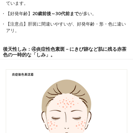
ています。
【好発年齢】
20歳前後～30代前まで
が多い。
【注意点】肝斑に間違いやすいが、好発年齢・形・色に違い
アリ。
後天性しみ：④炎症性色素斑－にきび跡など肌に残る赤茶
色の一時的な「しみ」。