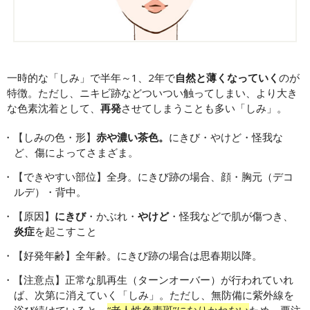
一時的な「しみ」で半年～1、2年で
自然と薄くなっていく
のが
特徴。ただし、ニキビ跡などついつい触ってしまい、より大き
な色素沈着として、
再発
させてしまうことも多い「しみ」。
【しみの色・形】
赤や濃い茶色。
にきび・やけど・怪我な
ど、傷によってさまざま。
【できやすい部位】全身。にきび跡の場合、顔・胸元（デコ
ルデ）・背中。
【原因】
にきび
・かぶれ・
やけど
・怪我などで肌が傷つき、
炎症
を起こすこと
【好発年齢】全年齢。にきび跡の場合は思春期以降。
【注意点】正常な肌再生（ターンオーバー）が行われていれ
ば、次第に消えていく「しみ」。ただし、無防備に紫外線を
浴び続けていると、
“老人性色素斑”になりかねない
ため、要注