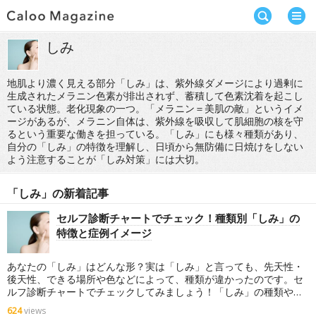
しみ
地肌より濃く見える部分「しみ」は、紫外線ダメージにより過剰に
生成されたメラニン色素が排出されず、蓄積して色素沈着を起こし
ている状態。老化現象の一つ。「メラニン＝美肌の敵」というイメ
ージがあるが、メラニン自体は、紫外線を吸収して肌細胞の核を守
るという重要な働きを担っている。「しみ」にも様々種類があり、
自分の「しみ」の特徴を理解し、日頃から無防備に日焼けをしない
よう注意することが「しみ対策」には大切。
「しみ」の新着記事
セルフ診断チャートでチェック！種類別「しみ」の
特徴と症例イメージ
あなたの「しみ」はどんな形？実は「しみ」と言っても、先天性・
後天性、できる場所や色などによって、種類が違かったのです。セ
ルフ診断チャートでチェックしてみましょう！「しみ」の種類や特
徴・注意点について、症例イメージと一緒にご紹介します。
624
views